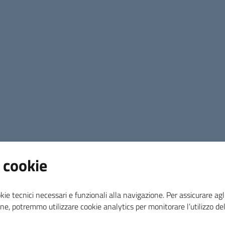
catastali A1, A8 e A9;
pendenza di un procedimento d'intimazione d
ancora intervenuto il provvedimento di conv
convalida ma non vi sia stata ancora esecu
possesso di Attestazione ISEE, in corso di v
redatta sai sensi del D.P.C.M. 05/12/2013 n.
(Indicatore Situazione Economica) non supe
(Indicatore Situazione Economica Equivalent
determinato la morosità incolpevole, non su
accesso all’ERP di cui al punto 2 c) allega
non titolarità per una quota superiore al 33% 
abitazione su immobili a destinazione abitati
 cookie
possesso di un patrimonio mobiliare non sup
calcola applicando al valore del patrimonio m
delle franchigie di cui al D.P.C.M. n.159/201
kie tecnici necessari e funzionali alla navigazione. Per assicurare agli
medesima normativa;
ne, potremmo utilizzare cookie analytics per monitorare l’utilizzo de
perdita o sensibile riduzione della capacità