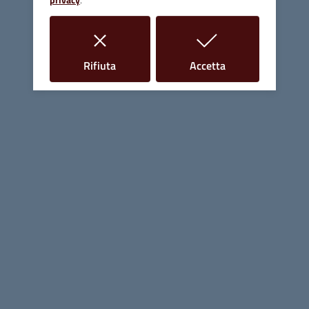
Comune di Massa Marittima
Contatti
i cookie
i cookie
Rifiuta
Accetta
Piazza Giuseppe Garibaldi, 10 - 58024 Massa Marittima (GR)
Tel.
0566 906211
E-mail
info@comune.massamarittima.gr.it
PEC
comune.massamarittima@postacert.toscana.it
Fax 0566 906253
C.F. e P.IVA 00090200536
Linee Guida di Design