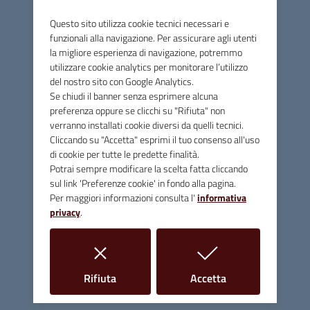
Questo sito utilizza cookie tecnici necessari e
C.F. e P.IVA 00090200536
funzionali alla navigazione. Per assicurare agli utenti
Linee Guida di Design
la migliore esperienza di navigazione, potremmo
utilizzare cookie analytics per monitorare l’utilizzo
del nostro sito con Google Analytics.
Se chiudi il banner senza esprimere alcuna
preferenza oppure se clicchi su "Rifiuta" non
verranno installati cookie diversi da quelli tecnici.
Cliccando su "Accetta" esprimi il tuo consenso all'uso
di cookie per tutte le predette finalità.
Potrai sempre modificare la scelta fatta cliccando
sul link 'Preferenze cookie' in fondo alla pagina.
Per maggiori informazioni consulta l'
informativa
privacy
.
i cookie
i cookie
Rifiuta
Accetta
Seguici su: