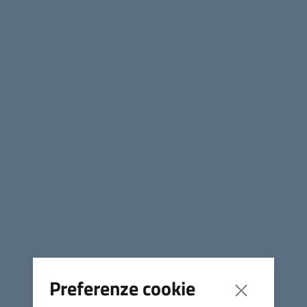
Accedi
Comune di Massa Marittima
Contatti
Piazza Giuseppe Garibaldi, 10 - 58024 Massa Marittima (GR)
Tel.
0566 906211
E-mail
info@comune.massamarittima.gr.it
PEC
comune.massamarittima@postacert.toscana.it
Preferenze cookie
Fax 0566 906253