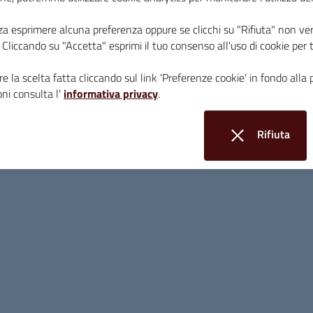
za esprimere alcuna preferenza oppure se clicchi su "Rifiuta" non ver
i. Cliccando su "Accetta" esprimi il tuo consenso all'uso di cookie per 
Determina di approvazione
e la scelta fatta cliccando sul link 'Preferenze cookie' in fondo alla 
ALL 1_Bando d'Asta Terreni Via Massetana Nor
ni consulta l'
informativa privacy
.
ALL 2_Avviso d'Asta Via Massetana Nord
Rifiuta
ALLEGATO _A_ alla Determina Stima
i cookie
All. A
All. B
All. C