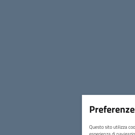
25 luglio 2023
Sotto è possibile scaricare il bando e i
relativi allegati. Scadenza ore 12,00 del
giorno 25.08.2023
Preferenze
Data di Pubblicazione
25 luglio 2023
Questo sito utilizza coo
esperienza di navigazio