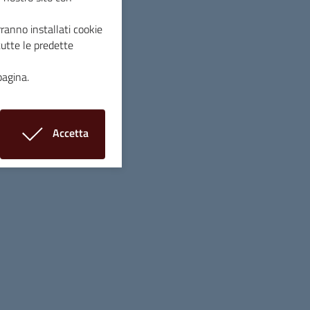
ranno installati cookie
tutte le predette
pagina.
d
Accetta
i cookie