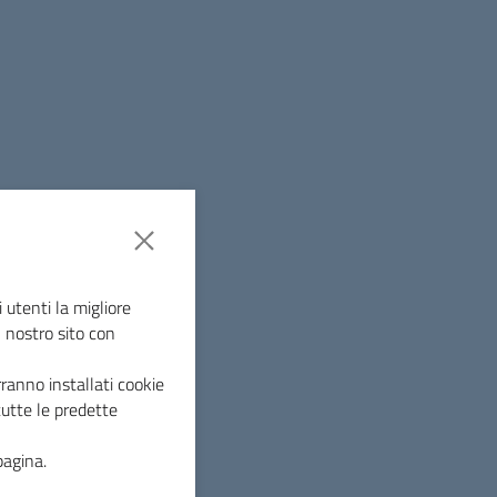
i di rifiuti di vario genere, tra i quali molte
arette in grande quantità, ma anche rifiuti
adra per essere recuperati dai luoghi più
ri: “La partecipazione è stata ampia,
o scorso anno,
– afferma Roberto Barni,
entito di fare davvero un bel
 utenti la migliore
ostra intenzione mettere in calendario
l nostro sito con
si su zone diverse. Prima del Parco di
ranno installati cookie
ole di viale Martiri della Niccioleta siamo
tutte le predette
iale all’amministrazione comunale ed in
cientamento energetico Ivan Terrosi, che
pagina.
è sempre pronto a dare una mano per la