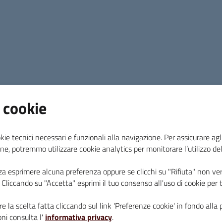
In tutto sono stati raccolti una quarantina di sacch
bottiglie di plastica e cartacce, mozziconi di sig
ingombranti che hanno richiesto un lavoro di squ
impervi.
 cookie
Soddisfazione è stata espressa dagli organizzato
abbiamo registrato addirittura più adesioni dell
Priore del Terziere di Borgo –
questo ci ha cons
kie tecnici necessari e funzionali alla navigazione. Per assicurare agli
lavoro
,
setacciando tutto il Parco di Poggio. È n
ne, potremmo utilizzare cookie analytics per monitorare l’utilizzo de
l’iniziativa per ripeterla ogni anno concentrando
za esprimere alcuna preferenza oppure se clicchi su "Rifiuta" non ver
Poggio, nel 2022, ad esempio, partendo dalle scu
i. Cliccando su "Accetta" esprimi il tuo consenso all'uso di cookie per 
arrivati alla Leccetina. Un ringraziamento spec
particolare all’assessore all’Ambiente e all’effi
e la scelta fatta cliccando sul link 'Preferenze cookie' in fondo alla 
domenica era con noi a raccogliere i rifiuti ed 
ni consulta l'
informativa privacy
.