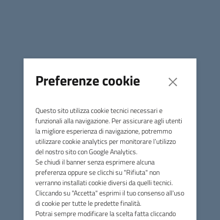
“In questa ottica, oltre a prevedere il biglietto ridotto per
gli under 18, abbiamo riservato agli studenti del nostro
territorio un’attenzione particolare -
prosegue Irene
Marconi
– con l’iniziativa studenti all’opera, che prevede
per tutti gli studenti dell’istituto comprensivo Don Curzio
Breschi, la possibilità di assistere agli spettacoli con
Preferenze cookie
ingresso gratuito e un biglietto a sconto per un
accompagnatore adulto. Possono usufruire di questa
opportunità studenti di ogni età del Breschi, dalla scuola
Questo sito utilizza cookie tecnici necessari e
dell’infanzia alla secondaria di primo grado.”
funzionali alla navigazione. Per assicurare agli utenti
la migliore esperienza di navigazione, potremmo
“Inoltre, non solo non abbiamo aumentato il biglietto –
utilizzare cookie analytics per monitorare l’utilizzo
conclude l’assessore Marconi
– ma addirittura lo
del nostro sito con Google Analytics.
abbiamo ridotto per la serata del 4 agosto, che ospiterà il
Se chiudi il banner senza esprimere alcuna
preferenza oppure se clicchi su "Rifiuta" non
recital operistico con Moni Ovadia e vedrà la straordinaria
verranno installati cookie diversi da quelli tecnici.
presenza del maestro concertatore Sergio La Stella che
Cliccando su "Accetta" esprimi il tuo consenso all'uso
accompagnerà al pianoforte tutti i cantanti interpreti del
di cookie per tutte le predette finalità.
Don Giovanni, molti dei quali provengono dal prestigioso
Potrai sempre modificare la scelta fatta cliccando
concorso internazionale di canto Ottavio Ziino.”