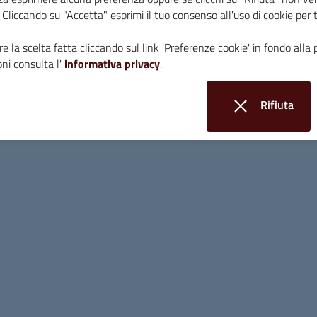
i. Cliccando su "Accetta" esprimi il tuo consenso all'uso di cookie per 
10 agosto,
ore 21.30,
Osservazione & racconto 
cura della cooperativa LeAli‑Guide. (evento grat
e la scelta fatta cliccando sul link 'Preferenze cookie' in fondo alla 
ni consulta l'
informativa privacy
.
20 agosto,
ore 17.30,
C’erano una volta…gli et
(Evento gratuito).
Rifiuta
22 agosto
, ore 17.30
Concerto di Dino Miran
i cookie
genere mozambicano della Marrabenta e aperiti
escluso l’apertivo).
24 agosto, alle 5,45 del mattino
, Concerto all’a
alle ore 5.30) e colazione presso il MeloSgrano. 
29 agosto
, ore 18.30,
Il vino nell’arte
– “Capola
aperitivo presso il MeloSgrano (evento gratuito e
6 settembre,
ore 17.30,
concerto di fine stagio