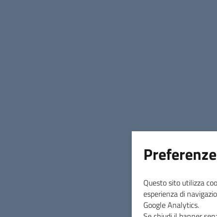
Preferenze
Questo sito utilizza coo
esperienza di navigazio
Google Analytics.
Se chiudi il banner sen