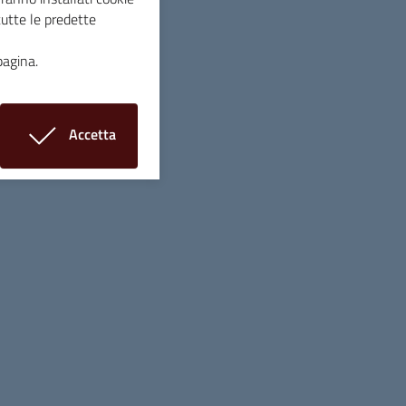
tutte le predette
del cielo
basato sui miti e sulle leggende a
uito con prenotazione obbligatoria)
pagina.
ruschi
, laboratorio a cura di Sara Scalici.
Accetta
da & Mamadou Mboup
con musica ispirata al
i cookie
vo presso il MeloSgrano (evento gratuito
lba con i Terraticanti (ritrovo al MeloSgrano
(evento gratuito esclusa la colazione).
vori nel bicchiere” a cura di Chiara Beni e
scluso l’apertivo).
ne
con Filippo Nencioni, e aperitivo presso il