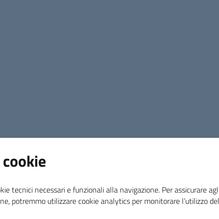
millennio; l’archeologia urbana a Massa Maritti
come esempio di tutela e valorizzazione dei beni c
interverranno
Nicola Bellini,
d
ella Scuola Super
Alessandro Fichera, Andrea Scalabrelli, Stefa
(architetti e archeologi). L’evento è promoss
dell’Ordine degli architetti pianificatori, paes
lo storico Marco Paperini.
“Quello di 800 anni fa è il momento fondativo d
storico Marco Paperini
- All’epoca Massa di M
prima, era l’unica città della Toscana meridion
ricca e variegata, fatta di aristocratici, mercanti
 cookie
l’avevano scelta per viverci e lavorare. I masset
autonomia con il signore, il vescovo Alberto, ch
favorì la formazione di una solida autocoscienza 
kie tecnici necessari e funzionali alla navigazione. Per assicurare agli
rimasto presente nei massetani così come le ves
ne, potremmo utilizzare cookie analytics per monitorare l’utilizzo de
lo ricordano”.