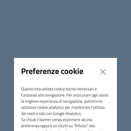
08 luglio 2024
Condividi
Argomenti
Affari generali
Preferenze cookie
Comune di Massa Marittima
Questo sito utilizza cookie tecnici necessari e
funzionali alla navigazione. Per assicurare agli utenti
la migliore esperienza di navigazione, potremmo
Contatti
utilizzare cookie analytics per monitorare l’utilizzo
Piazza Giuseppe Garibaldi, 10 - 58024 Massa Marittima (GR)
del nostro sito con Google Analytics.
Se chiudi il banner senza esprimere alcuna
preferenza oppure se clicchi su "Rifiuta" non
Tel.
0566 906211