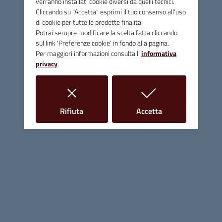
verranno installati cookie diversi da quelli tecnici.
E-mail
info@comune.massamarittima.gr.it
Cliccando su "Accetta" esprimi il tuo consenso all'uso
di cookie per tutte le predette finalità.
PEC
comune.massamarittima@postacert.toscana.it
Potrai sempre modificare la scelta fatta cliccando
sul link 'Preferenze cookie' in fondo alla pagina.
Fax 0566 906253
Per maggiori informazioni consulta l'
informativa
privacy
.
C.F. e P.IVA 00090200536
Linee Guida di Design
i cookie
i cookie
Rifiuta
Accetta