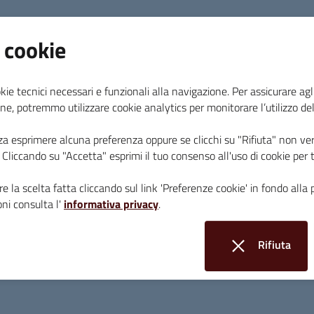
Importante occasione di promozione internazi
 cookie
turistica dei bikers: la Città del Balestro, lo sco
camp a cui hanno partecipato ben 30 giornalisti 
kie tecnici necessari e funzionali alla navigazione. Per assicurare agli
ne, potremmo utilizzare cookie analytics per monitorare l’utilizzo de
L’azienda tedesca Canyon Bicycles, noto marchio 
location per uno dei più grossi press camp, che 
za esprimere alcuna preferenza oppure se clicchi su "Rifiuta" non ver
creata grazie alla forte connessione maturata d
i. Cliccando su "Accetta" esprimi il tuo consenso all'uso di cookie per 
Massa Marittima, azienda di servizi bici a 360 gr
l’obiettivo di soddisfare la crescente richiesta di
e la scelta fatta cliccando sul link 'Preferenze cookie' in fondo alla 
Massa Marittima come bike destination.
ni consulta l'
informativa privacy
.
“Il cicloturismo è oggi in forte crescita, – afferm
Rifiuta
Maurizio Giovannetti – un recente articolo del So
i cookie
‘Viaggiare con la bici 2023 secondo il quale nel 
2019 i cosiddetti cicloturisti puri, ovvero quelli 
bicicletta, passando dai 4,4 milioni di presenze