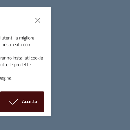
onale di Massa Marittima come meta
rso fine settimana, ha ospitato un press
del settore provenienti da tutto il mondo.
 utenti la migliore
l nostro sito con
tra i bikers, ha infatti scelto questa
abbia mai organizzato. L’opportunità si è
ranno installati cookie
allo scorso anno, tra Canyon e Bike Service
tutte le predette
adi, che opera da tre anni sul territorio con
 servizi inerenti alla bici e di promuovere
pagina.
a il vicesindaco e assessore allo Sport,
Accetta
le 24 ore riporta i dati del rapporto
i cookie
2022 sono più che raddoppiati rispetto al
che scelgono l’Italia per una vacanza in
 ai 9 milioni, con un impatto economico