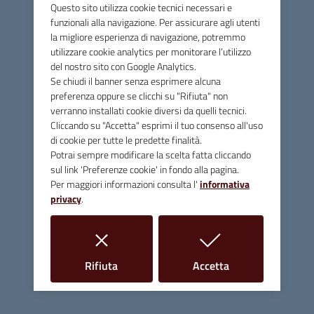
Questo sito utilizza cookie tecnici necessari e
Tom Wesselmann, Alex Katz e George Segal.
funzionali alla navigazione. Per assicurare agli utenti
“La proposta di realizzare il drappellone per il Balestro del
la migliore esperienza di navigazione, potremmo
utilizzare cookie analytics per monitorare l’utilizzo
Girifalco di Massa Marittima è arrivata proprio come un
del nostro sito con Google Analytics.
“lampo a ciel sereno”. –
afferma il pittore Fabio Calvetti
Se chiudi il banner senza esprimere alcuna
-
Per un artista abituato a confrontarsi quotidianamente
preferenza oppure se clicchi su "Rifiuta" non
solo con se stesso e con i propri progetti espositivi
verranno installati cookie diversi da quelli tecnici.
concepire un dipinto che contenga significati storici,
Cliccando su "Accetta" esprimi il tuo consenso all'uso
culturali e religiosi, oltre alle aspettative di un’intera
di cookie per tutte le predette finalità.
comunità è sicuramente un intervento più complesso.
Potrai sempre modificare la scelta fatta cliccando
sul link 'Preferenze cookie' in fondo alla pagina.
Oltretutto, essendo toscano, conosco bene il valore non
Per maggiori informazioni consulta l'
informativa
certo folkloristico delle manifestazioni che affondano nella
privacy
.
tradizione della nostra storia. Mantenendo il mio
linguaggio artistico e nel pieno rispetto di Istituzioni e dei
Terzieri contendenti, cercherò di dipingere un drappellone
che rappresenti in forma sintetica e comprensibile l’idea
i cookie
i cookie
Rifiuta
Accetta
della città di Massa, l’emozione del Balestro e l’omaggio a
Renato Fucini”.