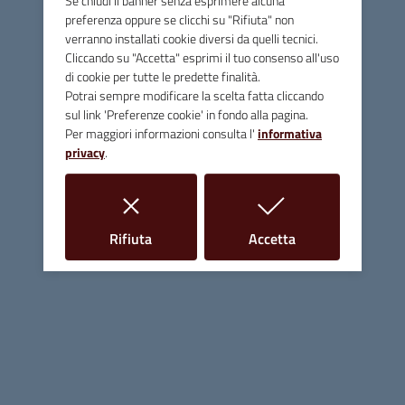
Se chiudi il banner senza esprimere alcuna
preferenza oppure se clicchi su "Rifiuta" non
verranno installati cookie diversi da quelli tecnici.
6) PRESA D'ATTO DEL PIANO ECONOMICO FINANZIARIO
Cliccando su "Accetta" esprimi il tuo consenso all'uso
di cookie per tutte le predette finalità.
DEL SERVIZIO RIFIUTI PER L'ANNO 2022 APPROVATO
Potrai sempre modificare la scelta fatta cliccando
DA ATO TOSCANASUD.
sul link 'Preferenze cookie' in fondo alla pagina.
Per maggiori informazioni consulta l'
informativa
privacy
.
7) TARI 2022 - APPROVAZIONE TARIFFE.
i cookie
i cookie
Rifiuta
Accetta
Comune di Massa Marittima
Contatti