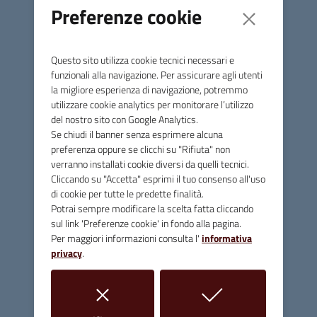
Preferenze cookie
Amministrativo C1
PDF
352,5K
Questo sito utilizza cookie tecnici necessari e
Schema domanda mobilità
funzionali alla navigazione. Per assicurare agli utenti
Amministrativo C1
DOC
la migliore esperienza di navigazione, potremmo
49,2K
utilizzare cookie analytics per monitorare l’utilizzo
del nostro sito con Google Analytics.
Se chiudi il banner senza esprimere alcuna
preferenza oppure se clicchi su "Rifiuta" non
verranno installati cookie diversi da quelli tecnici.
Cliccando su "Accetta" esprimi il tuo consenso all'uso
di cookie per tutte le predette finalità.
Comune di Massa Marittima
Potrai sempre modificare la scelta fatta cliccando
sul link 'Preferenze cookie' in fondo alla pagina.
Per maggiori informazioni consulta l'
informativa
Contatti
privacy
.
Piazza Giuseppe Garibaldi, 10 - 58024 Massa Marittima (GR)
Tel.
0566 906211