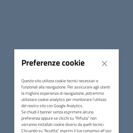
Delibera di approvazione del regolamento sulle
Disposizioni Anticipate di Trattamento
Regolamento Disposizioni Anticipate di Trattamento
Preferenze cookie
Comune di Massa Marittima
Questo sito utilizza cookie tecnici necessari e
Contatti
funzionali alla navigazione. Per assicurare agli utenti
la migliore esperienza di navigazione, potremmo
Piazza Giuseppe Garibaldi, 10 - 58024 Massa Marittima (GR)
utilizzare cookie analytics per monitorare l’utilizzo
del nostro sito con Google Analytics.
Tel.
0566 906211
Se chiudi il banner senza esprimere alcuna
preferenza oppure se clicchi su "Rifiuta" non
E-mail
info@comune.massamarittima.gr.it
verranno installati cookie diversi da quelli tecnici.
PEC
comune.massamarittima@postacert.toscana.it
Cliccando su "Accetta" esprimi il tuo consenso all'uso