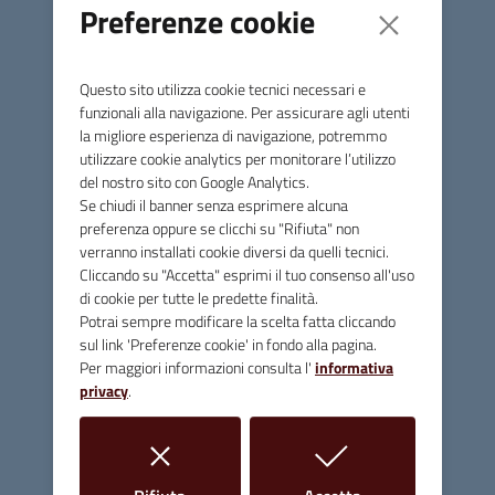
Preferenze cookie
DALLE 20 ALLE 22
ATTENZIONE: LA DOMENICA IL DISPOSITIVO SARA'
Questo sito utilizza cookie tecnici necessari e
SEMPRE ATTIVO 24 ORE SU 24, QUINDI POTRANNO
funzionali alla navigazione. Per assicurare agli utenti
ACCEDERE ALLA ZTL SOLO I VEICOLI AUTOIZZATI IN VIA
la migliore esperienza di navigazione, potremmo
utilizzare cookie analytics per monitorare l’utilizzo
PROVVISORIA O PERMANENTE.
del nostro sito con Google Analytics.
Se chiudi il banner senza esprimere alcuna
preferenza oppure se clicchi su "Rifiuta" non
verranno installati cookie diversi da quelli tecnici.
Cliccando su "Accetta" esprimi il tuo consenso all'uso
Comune di Massa Marittima
di cookie per tutte le predette finalità.
Potrai sempre modificare la scelta fatta cliccando
sul link 'Preferenze cookie' in fondo alla pagina.
Per maggiori informazioni consulta l'
informativa
Contatti
privacy
.
Piazza Giuseppe Garibaldi, 10 - 58024 Massa Marittima (GR)
Tel.
0566 906211