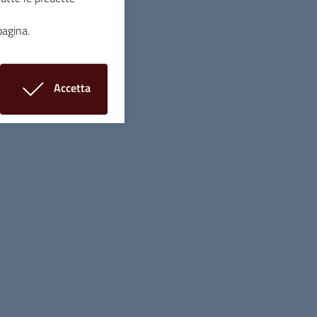
pagina.
.09.2025
Accetta
 scrutatori
i cookie
ne scrutatori