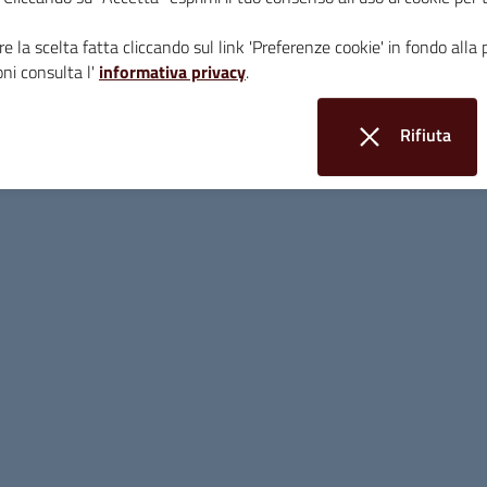
e la scelta fatta cliccando sul link 'Preferenze cookie' in fondo alla 
ni consulta l'
informativa privacy
.
Scadenza: 07
Rifiuta
Avviso pubblico
i cookie
Autocertificazio