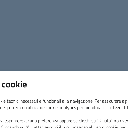
 cookie
kie tecnici necessari e funzionali alla navigazione. Per assicurare agli
ne, potremmo utilizzare cookie analytics per monitorare l’utilizzo de
za esprimere alcuna preferenza oppure se clicchi su "Rifiuta" non ver
i. Cliccando su "Accetta" esprimi il tuo consenso all'uso di cookie per 