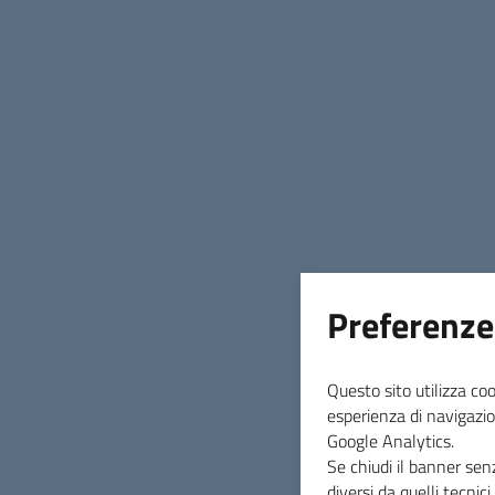
01 settembre 2025
AVVISO PUBBLICO
PER LA NOMINA DI SCRUTATORE ALLE
ELEZIONI REGIONALI DEL 12-13
OTTOBRE
2025 CON EVENTUALE TURNO DI
BALLOTTAGGIO PER IL 26-27 OTTOBRE
2025
Preferenze
Data di Pubblicazione
Questo sito utilizza coo
01 settembre 2025
esperienza di navigazio
Google Analytics.
Se chiudi il banner sen
diversi da quelli tecnic