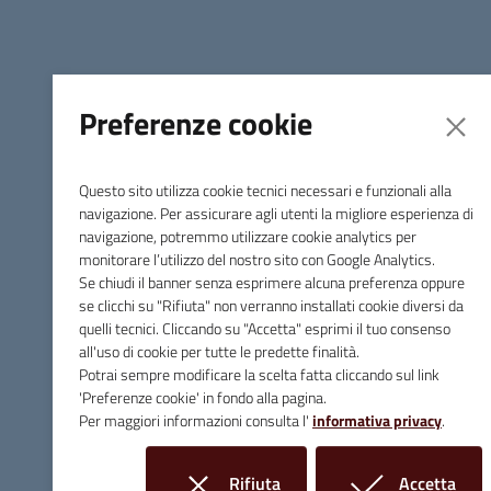
Proposta di Legge
Modulo per la raccolta delle firme
Associazione Giovani e Futuro - Estratto Gazzetta Ufficiale
Preferenze cookie
Avviso raccolta firme per proposta di legge di iniziativa
popolare per il "Taglio dell'IVA sui prodotti per l'igiene
Questo sito utilizza cookie tecnici necessari e funzionali alla
femminile e della prima infanzia"
navigazione. Per assicurare agli utenti la migliore esperienza di
navigazione, potremmo utilizzare cookie analytics per
monitorare l’utilizzo del nostro sito con Google Analytics.
Se chiudi il banner senza esprimere alcuna preferenza oppure
se clicchi su "Rifiuta" non verranno installati cookie diversi da
quelli tecnici. Cliccando su "Accetta" esprimi il tuo consenso
Comune di Massa Marittima
all'uso di cookie per tutte le predette finalità.
Potrai sempre modificare la scelta fatta cliccando sul link
'Preferenze cookie' in fondo alla pagina.
Per maggiori informazioni consulta l'
informativa privacy
.
Contatti
Piazza Giuseppe Garibaldi, 10 - 58024 Massa Marittima (GR)
Rifiuta
Accetta