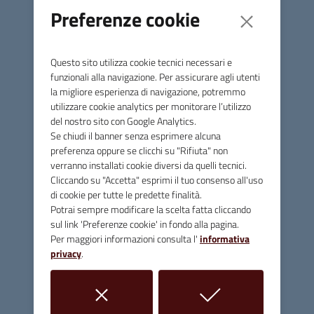
Institute di Monaco e abbiamo proseguito nelle edizioni
Preferenze cookie
successive facendo incontrare agli studenti e alle
studentesse Sofia Randich
,
un’astronoma esperta di Via
Lattea, prima donna a dirigere lo storico osservatorio
Questo sito utilizza cookie tecnici necessari e
astrofisico di Arcetri a Firenze, poi è stata la volta di Giulia
funzionali alla navigazione. Per assicurare agli utenti
Cencetti ricercatrice esperta di sistemi complessi
la migliore esperienza di navigazione, potremmo
all'Università di Marsiglia, che è stata anche ospite del
utilizzare cookie analytics per monitorare l’utilizzo
del nostro sito con Google Analytics.
Museo di storia naturale della Maremma con il quale
Se chiudi il banner senza esprimere alcuna
avevamo attivato una sinergia. Riusciamo a organizzare
preferenza oppure se clicchi su "Rifiuta" non
questi eventi grazie alla stretta collaborazione con
verranno installati cookie diversi da quelli tecnici.
l’istituto superiore Bernardino Lotti che quest’anno ci
Cliccando su "Accetta" esprimi il tuo consenso all'uso
permette di avere a Massa Marittima la scienziata Giulia
di cookie per tutte le predette finalità.
Festa, nell’ambito di una collaborazione che la scuola
Potrai sempre modificare la scelta fatta cliccando
aveva già avviato con il Museo storico della Fisica e con il
sul link 'Preferenze cookie' in fondo alla pagina.
Per maggiori informazioni consulta l'
informativa
Centro Studi Enrico Fermi. È quindi davvero una bella
privacy
.
opportunità per i nostri studenti, resa possibile grazie alla
grande sensibilità e attenzione dimostrata dai nostri
docenti verso questa giornata dedicata alla scienza e alle
donne nella scienza.”