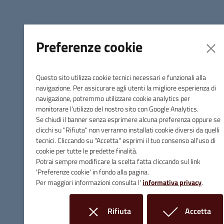
Piazza Giuseppe Garibaldi, 10 - 58024 Massa Marittima (GR)
Tel.
0566 906211
Preferenze cookie
E-mail
info@comune.massamarittima.gr.it
PEC
comune.massamarittima@postacert.toscana.it
Questo sito utilizza cookie tecnici necessari e funzionali alla
navigazione. Per assicurare agli utenti la migliore esperienza di
Fax 0566 906253
navigazione, potremmo utilizzare cookie analytics per
monitorare l’utilizzo del nostro sito con Google Analytics.
C.F. e P.IVA 00090200536
Se chiudi il banner senza esprimere alcuna preferenza oppure se
Linee Guida di Design
clicchi su "Rifiuta" non verranno installati cookie diversi da quelli
tecnici. Cliccando su "Accetta" esprimi il tuo consenso all'uso di
cookie per tutte le predette finalità.
Potrai sempre modificare la scelta fatta cliccando sul link
'Preferenze cookie' in fondo alla pagina.
Per maggiori informazioni consulta l'
informativa privacy
.
Rifiuta
Accetta