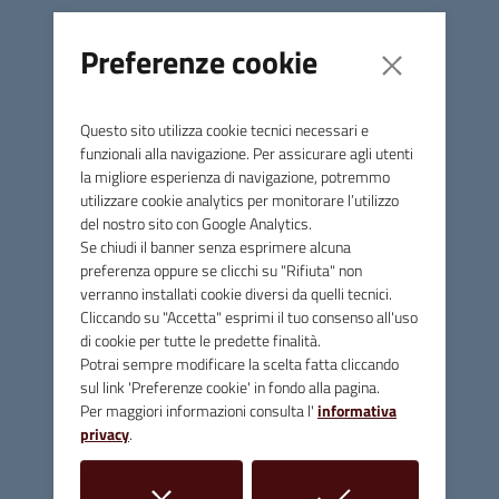
alle 11:30 dello stesso giorno di giovedì 12-01-2023.
Preferenze cookie
Qualora le interruzioni del flusso dovessero essere
superiori alle 24 ore sarà attivato un servizio di
emergenza.
Questo sito utilizza cookie tecnici necessari e
funzionali alla navigazione. Per assicurare agli utenti
Per qualsiasi informazione sull’andamento dei lavori è
la migliore esperienza di navigazione, potremmo
possibile contattare il numero verde di Acquedotto del
utilizzare cookie analytics per monitorare l’utilizzo
Fiora 800.35.69.35. per chi chiama da telefono fisso o
del nostro sito con Google Analytics.
mobile (telefonata gratuita).
Se chiudi il banner senza esprimere alcuna
preferenza oppure se clicchi su "Rifiuta" non
verranno installati cookie diversi da quelli tecnici.
Cliccando su "Accetta" esprimi il tuo consenso all'uso
di cookie per tutte le predette finalità.
Potrai sempre modificare la scelta fatta cliccando
Comune di Massa Marittima
sul link 'Preferenze cookie' in fondo alla pagina.
Per maggiori informazioni consulta l'
informativa
privacy
.
Contatti