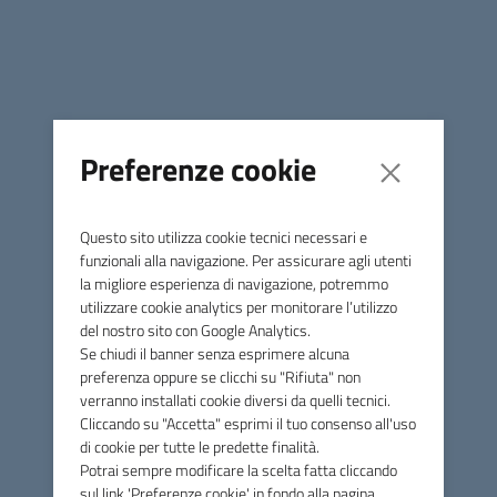
canone di affitto e dall’altro garantirà un contributo a
copertura parziale della spesa complessiva dei lavori, fino
al massimo previsto dalla legge del 40%. Nella
concessione abbiamo tenuto conto anche del fatto che la
piscina, in alcuni periodi, possa non lavorare a pieno
regime, per via del persistere del Covid”.
Preferenze cookie
La piscina di Massa Marittima, di proprietà della Provincia,
è stata interessata da un corposo programma di opere
Questo sito utilizza cookie tecnici necessari e
avviate dal Comune nel 2020. Il primo anno con un
funzionali alla navigazione. Per assicurare agli utenti
investimento che supera i 200mila euro sono stati
la migliore esperienza di navigazione, potremmo
realizzati interventi di efficientamento energetico
utilizzare cookie analytics per monitorare l’utilizzo
sull’impianto termico e l’ammodernamento dell’impianto
del nostro sito con Google Analytics.
elettrico al fine di abbattere i costi di gestione. I lavori
Se chiudi il banner senza esprimere alcuna
hanno consentito di sostituire le due caldaie di vecchia
preferenza oppure se clicchi su "Rifiuta" non
verranno installati cookie diversi da quelli tecnici.
concezione, presenti nella struttura, con 4 caldaie in linea,
Cliccando su "Accetta" esprimi il tuo consenso all'uso
sono state installate due pompe di calore e sostituite le
di cookie per tutte le predette finalità.
pompe del circuito di filtraggio. Sono stati sistemati i quadri
Potrai sempre modificare la scelta fatta cliccando
e linee elettriche ed è stato installato il sistema di
sul link 'Preferenze cookie' in fondo alla pagina.