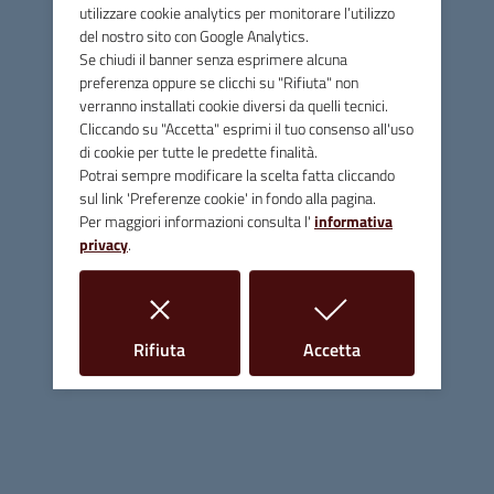
Comune di Massa Marittima
utilizzare cookie analytics per monitorare l’utilizzo
del nostro sito con Google Analytics.
Se chiudi il banner senza esprimere alcuna
preferenza oppure se clicchi su "Rifiuta" non
Contatti
verranno installati cookie diversi da quelli tecnici.
Cliccando su "Accetta" esprimi il tuo consenso all'uso
Piazza Giuseppe Garibaldi, 10 - 58024 Massa Marittima (GR)
di cookie per tutte le predette finalità.
Potrai sempre modificare la scelta fatta cliccando
Tel.
0566 906211
sul link 'Preferenze cookie' in fondo alla pagina.
Per maggiori informazioni consulta l'
informativa
E-mail
info@comune.massamarittima.gr.it
privacy
.
PEC
comune.massamarittima@postacert.toscana.it
Fax 0566 906253
i cookie
i cookie
Rifiuta
Accetta
C.F. e P.IVA 00090200536
Linee Guida di Design