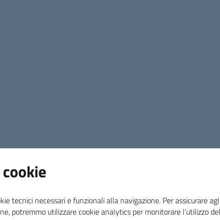
“Don Omero Martini è stato il primo maestro del
–
afferma il presidente del coro Fiorenzo Borel
Rossi nel 1952, il quale incaricò don Omero Marti
Inizialmente formato da minatori che lavoravan
Marittima, sotto la direzione di Don Omero Martin
concerti distinguendosi nei più importanti concor
“L’evento che abbiamo organizzato nella Sala d
concerto –
prosegue il presidente del coro Fio
cerimonia, nel corso della quale verrà lasciato 
Omero Martini e cosa abbia rappresentato per l
la riflessione di Angelo Soldatini. Seguirà la t
 cookie
che ha lavorato insieme a don Omero Martini. L
di una selezione di brani di vario genere che e
eseguiti dal Coro Polifonico Minatori Santa Bar
kie tecnici necessari e funzionali alla navigazione. Per assicurare agli
Piombino.”
ne, potremmo utilizzare cookie analytics per monitorare l’utilizzo de