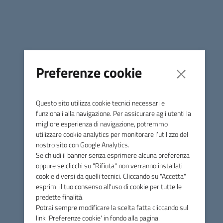
Contatti
Piazza Giuseppe Garibaldi, 10 - 58024 Massa Marittima (GR)
Preferenze cookie
Tel.
0566 906211
E-mail
info@comune.massamarittima.gr.it
Questo sito utilizza cookie tecnici necessari e
PEC
comune.massamarittima@postacert.toscana.it
funzionali alla navigazione. Per assicurare agli utenti la
migliore esperienza di navigazione, potremmo
Fax 0566 906253
utilizzare cookie analytics per monitorare l’utilizzo del
nostro sito con Google Analytics.
C.F. e P.IVA 00090200536
Se chiudi il banner senza esprimere alcuna preferenza
Linee Guida di Design
oppure se clicchi su "Rifiuta" non verranno installati
cookie diversi da quelli tecnici. Cliccando su "Accetta"
esprimi il tuo consenso all'uso di cookie per tutte le
predette finalità.
Potrai sempre modificare la scelta fatta cliccando sul
link 'Preferenze cookie' in fondo alla pagina.