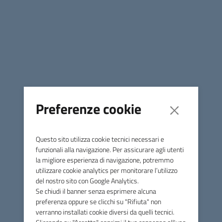
NUV Nucleo di Valutazione_Verbale del 22.05.2026
Preferenze cookie
Comune di Massa Marittima
Questo sito utilizza cookie tecnici necessari e
Contatti
funzionali alla navigazione. Per assicurare agli utenti
la migliore esperienza di navigazione, potremmo
Piazza Giuseppe Garibaldi, 10 - 58024 Massa Marittima (GR)
utilizzare cookie analytics per monitorare l’utilizzo
del nostro sito con Google Analytics.
Tel.
0566 906211
Se chiudi il banner senza esprimere alcuna
preferenza oppure se clicchi su "Rifiuta" non
E-mail
info@comune.massamarittima.gr.it
verranno installati cookie diversi da quelli tecnici.