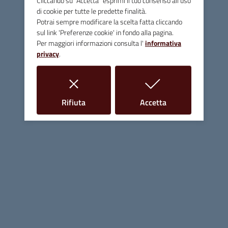
Cliccando su "Accetta" esprimi il tuo consenso all'uso
PEC
comune.massamarittima@postacert.toscana.it
di cookie per tutte le predette finalità.
Potrai sempre modificare la scelta fatta cliccando
Fax 0566 906253
sul link 'Preferenze cookie' in fondo alla pagina.
Per maggiori informazioni consulta l'
informativa
C.F. e P.IVA 00090200536
privacy
.
Linee Guida di Design
i cookie
i cookie
Rifiuta
Accetta