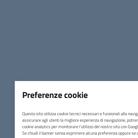
Comune di Massa Marittima
Preferenze cookie
Contatti
Questo sito utilizza cookie tecnici necessari e funzionali alla navi
Piazza Giuseppe Garibaldi, 10 - 58024 Massa Marittima (GR)
assicurare agli utenti la migliore esperienza di navigazione, potr
cookie analytics per monitorare l’utilizzo del nostro sito con Googl
Se chiudi il banner senza esprimere alcuna preferenza oppure se cl
Tel.
0566 906211