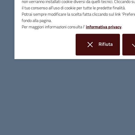
non verranno installati cookie diversi da quelli tecnici. Cliccando 
E-mail
info@comune.massamarittima.gr.it
il tuo consenso all'uso di cookie per tutte le predette finalità.
Potrai sempre modificare la scelta fatta cliccando sul link 'Prefer
PEC
comune.massamarittima@postacert.toscana.it
fondo alla pagina.
Per maggiori informazioni consulta l'
informativa privacy
.
Fax 0566 906253
C.F. e P.IVA 00090200536
Rifiuta
Linee Guida di Design
i cookie