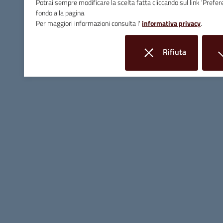
Potrai sempre modificare la scelta fatta cliccando sul link 'Prefer
fondo alla pagina.
Per maggiori informazioni consulta l'
informativa privacy
.
Rifiuta
Comune di Massa Marittima
i cookie
Contatti
Piazza Giuseppe Garibaldi, 10 - 58024 Massa Marittima (GR)
Tel.
0566 906211
E-mail
info@comune.massamarittima.gr.it
PEC
comune.massamarittima@postacert.toscana.it
Fax 0566 906253