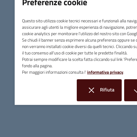
Preferenze cookie
Questo sito utilizza cookie tecnici necessari e funzionali alla navi
assicurare agli utenti la migliore esperienza di navigazione, potr
cookie analytics per monitorare l’utilizzo del nostro sito con Googl
Se chiudi il banner senza esprimere alcuna preferenza oppure se cl
non verranno installati cookie diversi da quelli tecnici. Cliccando 
il tuo consenso all'uso di cookie per tutte le predette finalità.
Potrai sempre modificare la scelta fatta cliccando sul link 'Prefer
fondo alla pagina.
Comune di Massa Marittima
Per maggiori informazioni consulta l'
informativa privacy
.
Rifiuta
Contatti
i cookie
Piazza Giuseppe Garibaldi, 10 - 58024 Massa Marittima (GR)
Tel.
0566 906211
E-mail
info@comune.massamarittima.gr.it
PEC
comune.massamarittima@postacert.toscana.it