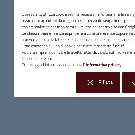
Ore 20 – Chiusura manifestazione
Info: Claudio Seghi 348 389 0862
Questo sito utilizza cookie tecnici necessari e funzionali alla navi
-
monteregio@network.slowfood.it
assicurare agli utenti la migliore esperienza di navigazione, potr
cookie analytics per monitorare l’utilizzo del nostro sito con Googl
Se chiudi il banner senza esprimere alcuna preferenza oppure se cl
non verranno installati cookie diversi da quelli tecnici. Cliccando 
il tuo consenso all'uso di cookie per tutte le predette finalità.
Potrai sempre modificare la scelta fatta cliccando sul link 'Prefer
fondo alla pagina.
Per maggiori informazioni consulta l'
informativa privacy
.
Rifiuta
i cookie