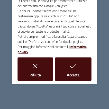
utilizzare cookie analytics per monitorare l’utilizzo
iniziative interessanti come i primi “Caffè concerto” in
del nostro sito con Google Analytics.
piazza. Enzo era uno studioso, ricercatore, appassionato di
Se chiudi il banner senza esprimere alcuna
preferenza oppure se clicchi su "Rifiuta" non
storia locale e tradizioni, scrittore e linguista. Aveva forte
verranno installati cookie diversi da quelli tecnici.
il senso dell’appartenenza alla sua comunità e ne
Cliccando su "Accetta" esprimi il tuo consenso all'uso
interpretava sogni e desideri.”
di cookie per tutte le predette finalità.
Potrai sempre modificare la scelta fatta cliccando
I prossimi appuntamenti
: 11 giugno La Torre ricorda i
sul link 'Preferenze cookie' in fondo alla pagina.
fondatori, 22 giugno presentazione della pubblicazione del
Per maggiori informazioni consulta l'
informativa
libro di poesie di Fabrizio Pistolese “Il colore dei giorni”; 25
privacy
.
giugno Poesia a Massa.
Locandina evento Terenzio
i cookie
i cookie
Rifiuta
Accetta
Nella foto sotto Enzo Marchetti: