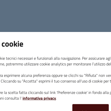
con la musica d’insieme, ciascuno si sente parte
indispensabile alla crescita del gruppo-orchest
di tutto il personale scolastico, dai docenti al 
fatto mancare il proprio supporto e la propria di
riconosciuta come valida e realmente formativa
 cookie
“Le scuole presenti a Massa Marittima coprono l’
fino alle superiori –
dichiara l’assessora all’Is
istituto introduce nuove opportunità formative p
kie tecnici necessari e funzionali alla navigazione. Per assicurare agli
l’indirizzo musicale, è sempre un segnale positiv
ne, potremmo utilizzare cookie analytics per monitorare l’utilizzo de
in salute e capaci di innovare la propria offerta 
minori, non è affatto scontato”.
za esprimere alcuna preferenza oppure se clicchi su "Rifiuta" non ver
i. Cliccando su "Accetta" esprimi il tuo consenso all'uso di cookie per 
“Anche i dati sulle iscrizioni alle scuole superio
crescita-
sottolinea ancora Sara Montemaggi, a
e la scelta fatta cliccando sul link 'Preferenze cookie' in fondo alla 
ni consulta l'
informativa privacy
.
quadro definitivo di giugno, ma al momento tut
garantite classi per tutti gli indirizzi. Lo stesso 