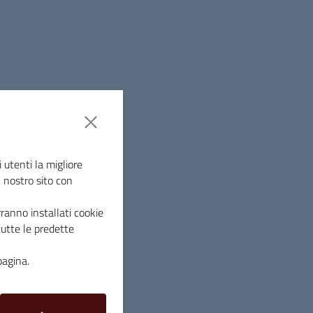
 attiva di un tutto, contribuendo in modo
ra. Ritengo doveroso sottolineare l’impegno
personale amministrativo, che non ha mai
sponibilità per una proposta subito
”.
intero percorso scolastico, dall’infanzia
truzione Sara Montemaggi
– e quando un
er gli studenti, come in questo caso
 utenti la migliore
o. Significa che le nostre scuole sono vive,
l nostro sito con
educativa. E questo, soprattutto per i centri
ranno installati cookie
tutte le predette
ri di Massa Marittima sono in
ssessora all’istruzione
-: attendiamo il
pagina.
to lascia pensare che potranno essere
liceo classico ha registrato un buon riscontro.