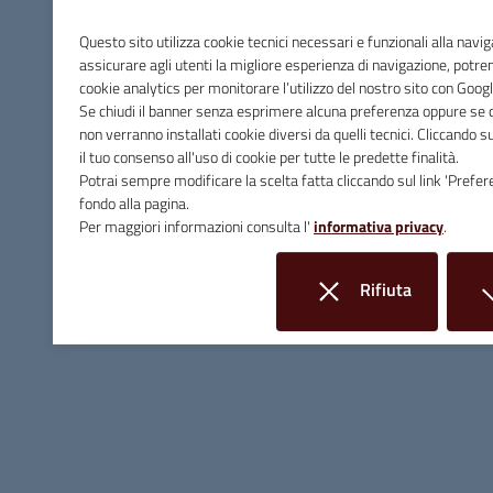
PEC
comune.massamarittima@postacert.toscana.it
Questo sito utilizza cookie tecnici necessari e funzionali alla navi
assicurare agli utenti la migliore esperienza di navigazione, potr
Fax 0566 906253
cookie analytics per monitorare l’utilizzo del nostro sito con Googl
Se chiudi il banner senza esprimere alcuna preferenza oppure se cl
C.F. e P.IVA 00090200536
non verranno installati cookie diversi da quelli tecnici. Cliccando 
il tuo consenso all'uso di cookie per tutte le predette finalità.
Linee Guida di Design
Potrai sempre modificare la scelta fatta cliccando sul link 'Prefer
fondo alla pagina.
Per maggiori informazioni consulta l'
informativa privacy
.
Rifiuta
i cookie