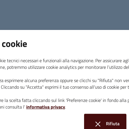
In occasione della Festa dei Musei domenica 1° 
 cookie
all’Orto di Massa Marittima partirà la visita gui
L’itinerario partendo dal Museo di San Pietro all’
kie tecnici necessari e funzionali alla navigazione. Per assicurare agli
Sant’Agostino fino al Duomo di Massa Marittim
ne, potremmo utilizzare cookie analytics per monitorare l’utilizzo de
L’iniziativa è gratuita con prenotazione obbligato
za esprimere alcuna preferenza oppure se clicchi su "Rifiuta" non ver
i. Cliccando su "Accetta" esprimi il tuo consenso all'uso di cookie per 
Info:
accoglienzamuseimassa@gmail.com
0566
e la scelta fatta cliccando sul link 'Preferenze cookie' in fondo alla 
ni consulta l'
informativa privacy
.
Rifiuta