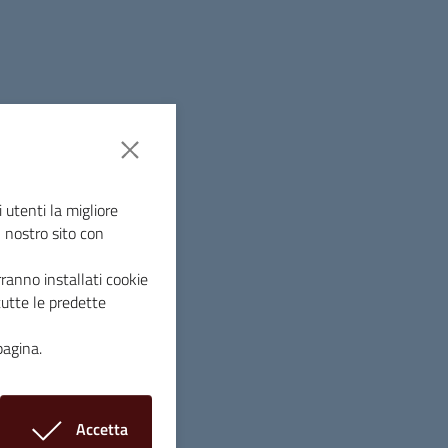
marzo, alle ore 11, dal Museo di San Pietro
data “Il seicento a Massa Marittima”.
Orto, farà tappa alla Chiesa di
 utenti la migliore
a.
l nostro sito con
ria.
ranno installati cookie
tutte le predette
 906525
pagina.
Accetta