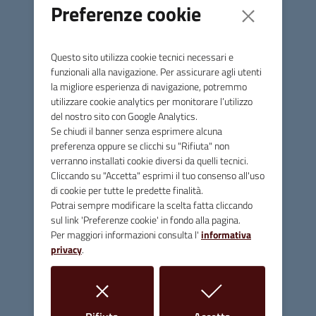
Preferenze cookie
DALLE 20 ALLE 22
ATTENZIONE: LA DOMENICA IL DISPOSITIVO SARA'
Questo sito utilizza cookie tecnici necessari e
SEMPRE ATTIVO 24 ORE SU 24, QUINDI POTRANNO
funzionali alla navigazione. Per assicurare agli utenti
ACCEDERE ALLA ZTL SOLO I VEICOLI AUTOIZZATI IN VIA
la migliore esperienza di navigazione, potremmo
utilizzare cookie analytics per monitorare l’utilizzo
PROVVISORIA O PERMANENTE.
del nostro sito con Google Analytics.
Se chiudi il banner senza esprimere alcuna
preferenza oppure se clicchi su "Rifiuta" non
verranno installati cookie diversi da quelli tecnici.
Cliccando su "Accetta" esprimi il tuo consenso all'uso
Comune di Massa Marittima
di cookie per tutte le predette finalità.
Potrai sempre modificare la scelta fatta cliccando
sul link 'Preferenze cookie' in fondo alla pagina.
Per maggiori informazioni consulta l'
informativa
Contatti
privacy
.
Piazza Giuseppe Garibaldi, 10 - 58024 Massa Marittima (GR)
Tel.
0566 906211