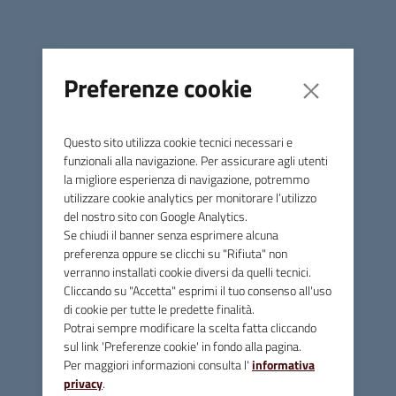
giovedì 26 giugno 2025, esclusivamente mediante
l’accesso con SPID all’applicativo presente sul sito della
Regione Toscana a questo
indirizzo:
www.regione.toscana.it/nidigratis
.
Preferenze cookie
Possono accedere al beneficio regionale i nuclei familiari
con bambini e bambine fino a 3 anni di età,residenti in un
Comune della Toscana, iscritti regolarmente in una delle
Questo sito utilizza cookie tecnici necessari e
funzionali alla navigazione. Per assicurare agli utenti
strutture prima elencate, con ISEE fino a 40.000 euro.
la migliore esperienza di navigazione, potremmo
La domanda deve essere presentata dal genitore o dal
utilizzare cookie analytics per monitorare l’utilizzo
tutore che ha richiesto il Bonus Nido all'INPS.
del nostro sito con Google Analytics.
Maggiori informazioni sul portale Nidi Gratis della Regione
Se chiudi il banner senza esprimere alcuna
Toscana o scrivendo una mail
preferenza oppure se clicchi su "Rifiuta" non
a
nidigratis@regione.toscana.it
verranno installati cookie diversi da quelli tecnici.
Cliccando su "Accetta" esprimi il tuo consenso all'uso
di cookie per tutte le predette finalità.
Potrai sempre modificare la scelta fatta cliccando
sul link 'Preferenze cookie' in fondo alla pagina.
Per maggiori informazioni consulta l'
informativa
Comune di Massa Marittima
privacy
.