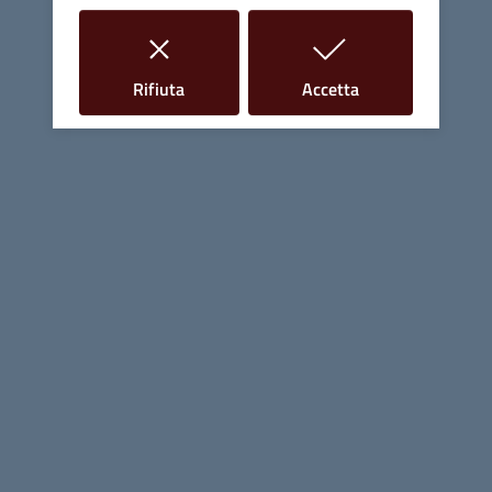
Contatti
i cookie
i cookie
Rifiuta
Accetta
Piazza Giuseppe Garibaldi, 10 - 58024 Massa Marittima (GR)
Tel.
0566 906211
E-mail
info@comune.massamarittima.gr.it
PEC
comune.massamarittima@postacert.toscana.it
Fax 0566 906253
C.F. e P.IVA 00090200536
Linee Guida di Design