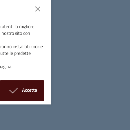
une di Massa Marittima. Da alcune settimane
e dell’Unione dei Comuni Montana Colline
ella Cooperativa Il Melograno.
 utenti la migliore
l nostro sito con
ce della vegetazione –
spiega Lorenzo
l Verde Pubblico
–diventa indispensabile
ranno installati cookie
, per mantenere curato e accogliente il
tutte le predette
lle strade. Come avviene ogni anno, in
e intensificato, con programmi di taglio
pagina.
do possibile, tutto il territorio comunale.”
ocial della programmazione settimanale dei
Accetta
rai dell’Unione dei Comuni interverranno a
i cookie
nte Alighieri, nella passeggiata San
aglio dell’erba in via Massetana Nord e nella