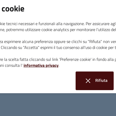
Al via la stagione del taglio dell’erba nel com
 cookie
sono iniziati gli interventi a cura del personal
Metallifere, del Comune di Massa Marittima e d
kie tecnici necessari e funzionali alla navigazione. Per assicurare agli
ne, potremmo utilizzare cookie analytics per monitorare l’utilizzo de
“Con l’arrivo della Primavera e la crescita velo
Balestri, assessore comunale all’Ambiente e a
za esprimere alcuna preferenza oppure se clicchi su "Rifiuta" non ver
una pianificazione stagionale dei tagli dell’erba
i. Cliccando su "Accetta" esprimi il tuo consenso all'uso di cookie per 
nostro territorio e per garantire la sicurezza de
questo periodo, quindi, il servizio del verde vien
e la scelta fatta cliccando sul link 'Preferenze cookie' in fondo alla 
settimanali, per cercare di coprire, nel miglior mo
ni consulta l'
informativa privacy
.
Il Comune darà comunicazione ai cittadini sui s
Rifiuta
tagli:
nella settimana dal 7 all’11 aprile
gli ope
i cookie
Massa Marittima nelle seguenti vie: in piazza Da
Giovanni, viale Risorgimento. Inizierà anche il t
frazione di Valpiana.