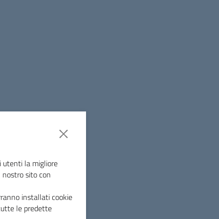
usioni che sono andate ad alterare il
mministrazione comunale è quello della
à di questo primo intervento, –
sottolinea la
 progetto sin dall’inizio con l’idea di
e i presupposti di una successiva
i. Il Comune di Massa Marittima, nel 2023, ha
1 milione e 20 mila euro, per la messa in
to approvato il progetto esecutivo che ci ha
 di iniziare il nuovo anno con
nto di aprire il cantiere entro fine marzo.
ntirà la realizzazione di un manufatto in
 utenti la migliore
l nostro sito con
 Civile STP di Grosseto, sotto il
ranno installati cookie
tutte le predette
ndaco e assessore ai Lavori Pubblici,