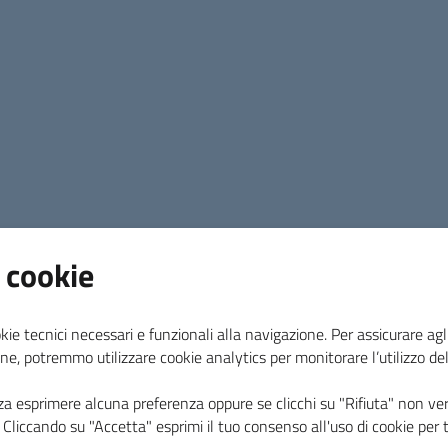
tombamento e i detriti avevano creato delle occl
normale deflusso idrico.
“Il primo importante obiettivo che si è data l’a
messa in sicurezza dell’area, che sarà la finalit
sindaca Irene Marconi
– ma abbiamo lavorato sul
cogliere l’opportunità di questi lavori, per crear
valorizzazione dell’infrastruttura a fini turistic
ottenuto un corposo finanziamento sul PNRR di 
sicurezza della porzione franata. Nel 2024 è sta
 cookie
consentito di andare a gara lo scorso novembre e
l’aggiudicazione dei lavori. Contiamo a questo pu
L’intervento strutturale nel tratto franato conse
kie tecnici necessari e funzionali alla navigazione. Per assicurare agli
ne, potremmo utilizzare cookie analytics per monitorare l’utilizzo de
cemento armato con parapetto cilindrico.”
“Il progetto esecutivo elaborato dalla Cooperativa
za esprimere alcuna preferenza oppure se clicchi su "Rifiuta" non ver
i. Cliccando su "Accetta" esprimi il tuo consenso all'uso di cookie per 
coordinamento del Comune -
prosegue il vicesi