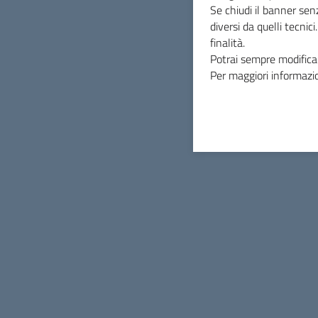
Se chiudi il banner sen
INDICE DELLA PAGINA
diversi da quelli tecnic
finalità.
Potrai sempre modificar
Per maggiori informazio
Comune di Massa Marittima