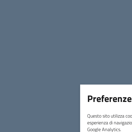
19 luglio 2024
Il cordoglio della sindaca Irene Marconi
per l’operaio morto ieri mattina in un
cantiere a Massa Marittima.
Preferenze
Data di Pubblicazione
19 luglio 2024
Questo sito utilizza coo
esperienza di navigazio
Google Analytics.