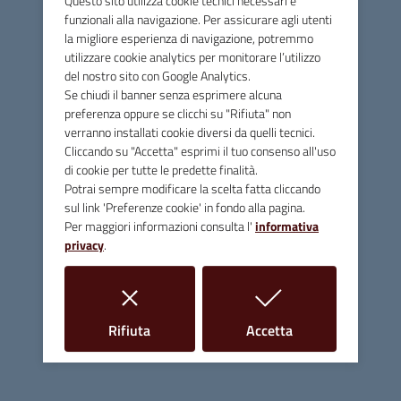
Questo sito utilizza cookie tecnici necessari e
effettuata, previa esibizione di documento di identità in
funzionali alla navigazione. Per assicurare agli utenti
corso di validità,
presso l’ufficio
Segreteria
(piano primo)
la migliore esperienza di navigazione, potremmo
del Comune di Massa Marittima nei giorni:
utilizzare cookie analytics per monitorare l’utilizzo
del nostro sito con Google Analytics.
Lunedì
,
Mercoledì
e
Venerdì
dalle
ore 10:00
alle
Se chiudi il banner senza esprimere alcuna
preferenza oppure se clicchi su "Rifiuta" non
ore
12:00
,
verranno installati cookie diversi da quelli tecnici.
Martedì
e
Giovedì
dalle
ore 10:00
alle ore
12:00
e
Cliccando su "Accetta" esprimi il tuo consenso all'uso
dalle
ore 15:00
alle
17:00.
di cookie per tutte le predette finalità.
Potrai sempre modificare la scelta fatta cliccando
Associazione Rispetto per Tutti gli Animali APS -
sul link 'Preferenze cookie' in fondo alla pagina.
Modello 1
Per maggiori informazioni consulta l'
informativa
privacy
.
Associazione Rispetto per Tutti gli Animali APS -
Modello 2
Associazione Rispetto per Tutti gli Animali APS -
i cookie
i cookie
Modello 3
Rifiuta
Accetta
Associazione Rispetto per Tutti gli Animali APS - PEC
deposito