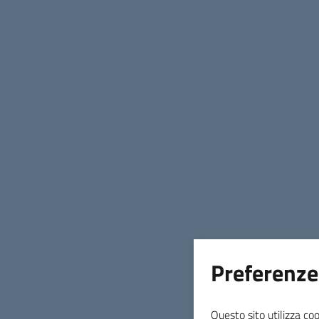
31 marzo 2023
Acquedotto del Fiora comunica che per
mercoledì 5 aprile è in programma un
intervento di manutenzione sulla rete
idrica in via della Manganella.
Preferenze
Questo sito utilizza coo