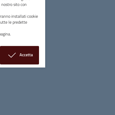
l nostro sito con
ranno installati cookie
tutte le predette
pagina.
00 di mercoledì 5 aprile e
Accetta
della Manganella, via Gattoli e via Cerboni.
i cookie
mibilmente alle ore 11:30 del giorno stesso.
re superiori alle 24 ore sarà attivato un
e sull’andamento dei lavori è possibile
ora 800.35.69.35. per chi chiama da