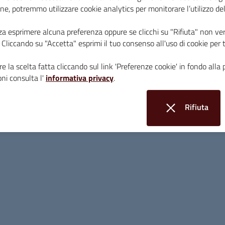
ne, potremmo utilizzare cookie analytics per monitorare l’utilizzo de
za esprimere alcuna preferenza oppure se clicchi su "Rifiuta" non ver
i. Cliccando su "Accetta" esprimi il tuo consenso all'uso di cookie per 
e la scelta fatta cliccando sul link 'Preferenze cookie' in fondo alla 
ni consulta l'
informativa privacy
.
L’intervento, si svolgerà dalle ore 08:30 alle 11:
Rifiuta
causerà un' interruzione del flusso idrico in via 
i cookie
Il normale flusso idrico verrà ripristinato presu
Qualora le interruzioni del flusso dovessero esse
servizio di emergenza. Per qualsiasi informazion
contattare il numero verde di Acquedotto del Fi
telefono fisso o mobile (telefonata gratuita)