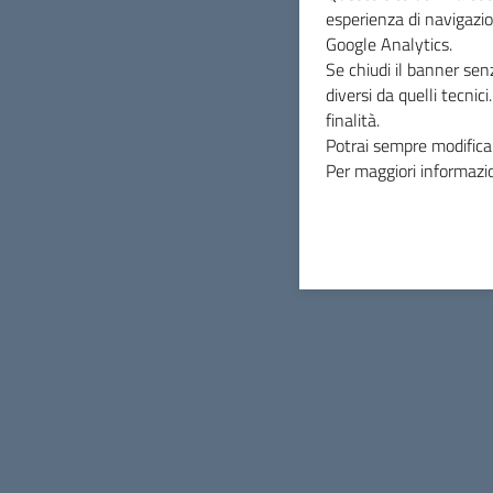
esperienza di navigazio
Data di Pubblicazione
Google Analytics.
31 marzo 2023
Se chiudi il banner sen
diversi da quelli tecnic
finalità.
Potrai sempre modificar
Per maggiori informazio
INDICE DELLA PAGINA