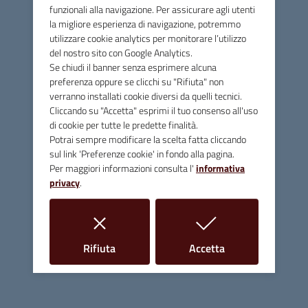
funzionali alla navigazione. Per assicurare agli utenti
L’IIS si trova al centro di un territorio ricco di archeologia e
la migliore esperienza di navigazione, potremmo
storia, in cui persistono tracce di sfruttamento minerario
utilizzare cookie analytics per monitorare l’utilizzo
che dall’antichità arrivano fino all’epoca contemporanea
del nostro sito con Google Analytics.
senza soluzione di continuità. Il progetto ha come finalità
Se chiudi il banner senza esprimere alcuna
quella di consentire agli studenti di conoscere l’evoluzione
preferenza oppure se clicchi su "Rifiuta" non
del territorio, le risorse che lo hanno reso importante dal
verranno installati cookie diversi da quelli tecnici.
punto di vista politico ed economico e quelle che ancora
Cliccando su "Accetta" esprimi il tuo consenso all'uso
di cookie per tutte le predette finalità.
oggi offre, sviluppando una matura consapevolezza sulle
Potrai sempre modificare la scelta fatta cliccando
opportunità di valorizzazione del suo potenziale.
sul link 'Preferenze cookie' in fondo alla pagina.
Per maggiori informazioni consulta l'
informativa
L’archivio minerario è un patrimonio di enorme valore per
privacy
.
ricostruire la storia dello sfruttamento minerario delle
Colline Metallifere tra la fine dell’800 e la fine del ‘900, a
disposizione di tutti coloro che volessero consultarlo per
fare ricerca. Oltre 20mila faldoni contenenti documenti di
i cookie
i cookie
Rifiuta
Accetta
tutti i tipi, dalle schede del personale alle buste paga, ai
cartellini, alla corrispondenza e oltre 7.000 tra mappe,
piani minerari, foto e disegni di macchinari.