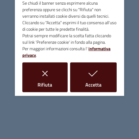
a questa sua testimonianza, 50 persone sono venute sul
Se chiudi il banner senza esprimere alcuna
nostro territorio. Questo è quello che vuol dire mantenere
preferenza oppure se clicchi su "Rifiuta" non
viva la memoria, tramandare agli altri per far sì che certi
verranno installati cookie diversi da quelli tecnici.
eventi siano sempre ricordati in modo da evitare che
Cliccando su "Accetta" esprimi il tuo consenso all'uso
di cookie per tutte le predette finalità.
accadano nuovamente. Purtroppo un problema fisico ha
Potrai sempre modificare la scelta fatta cliccando
impedito a Luciano di onorarci della sua presenza. Un
sul link 'Preferenze cookie' in fondo alla pagina.
augurio di guarigione con la speranza di poterlo vedere alla
Per maggiori informazioni consulta l'
informativa
commemorazione prossima del 13 giugno. La delegazione
privacy
.
ci ha fatto omaggio di due volumi che raccontano la storia
dei 29 martiri partigiani di Figline e ci ha invitato per
ricambiare la visita durante la loro commemorazione.”
i cookie
i cookie
Rifiuta
Accetta
Comune di Massa Marittima