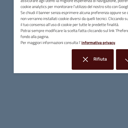
assicurare agli utenti la migliore esperienza di navigazione, potr
cookie analytics per monitorare l’utilizzo del nostro sito con Googl
C.F. e P.IVA 00090200536
Se chiudi il banner senza esprimere alcuna preferenza oppure se cl
Linee Guida di Design
non verranno installati cookie diversi da quelli tecnici. Cliccando 
il tuo consenso all'uso di cookie per tutte le predette finalità.
Potrai sempre modificare la scelta fatta cliccando sul link 'Prefer
fondo alla pagina.
Per maggiori informazioni consulta l'
informativa privacy
.
Rifiuta
i cookie
Seguici su: