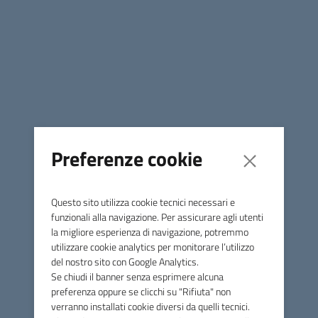
Nuova passeggiata ecologica a Massa Marittima promossa
dal Terziere di Borgo con il patrocinio del Comune e della
Società dei Terzieri Massetani e la collaborazione di Sei
Toscana che sarà presente con uno dei suoi mezzi.
L’iniziativa, dal titolo “Ci tocca” è in programma
domenica
16 aprile,
alle ore 9, nel parcheggio di Parco di Poggio per
raccogliere i rifiuti abbandonati all’interno dell’area.
Per partecipare è sufficiente presentarsi all’appuntamento
Preferenze cookie
con scarpe comode e guanti. I sacchetti saranno forniti da
Sei Toscana.
Questo sito utilizza cookie tecnici necessari e
Al termine sarà offerto un aperitivo ai partecipanti.
funzionali alla navigazione. Per assicurare agli utenti
la migliore esperienza di navigazione, potremmo
utilizzare cookie analytics per monitorare l’utilizzo
del nostro sito con Google Analytics.
Se chiudi il banner senza esprimere alcuna
preferenza oppure se clicchi su "Rifiuta" non
verranno installati cookie diversi da quelli tecnici.