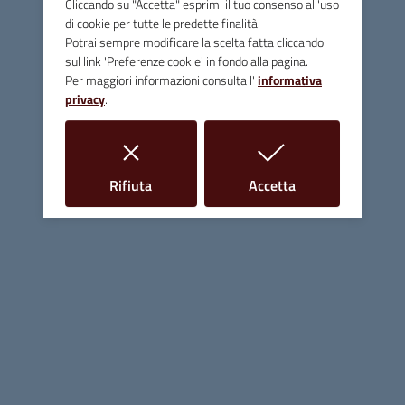
Cliccando su "Accetta" esprimi il tuo consenso all'uso
di cookie per tutte le predette finalità.
Potrai sempre modificare la scelta fatta cliccando
sul link 'Preferenze cookie' in fondo alla pagina.
Per maggiori informazioni consulta l'
informativa
privacy
.
i cookie
i cookie
Rifiuta
Accetta
Comune di Massa Marittima
Contatti
Piazza Giuseppe Garibaldi, 10 - 58024 Massa Marittima (GR)
Tel.
0566 906211
E-mail
info@comune.massamarittima.gr.it