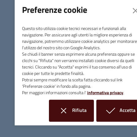
Preferenze cookie
Questo sito utilizza cookie tecnici necessari e funzionali alla
navigazione. Per assicurare agli utenti la migliore esperienza di
navigazione, potremmo utilizzare cookie analytics per monitorare
l’utilizzo del nostro sito con Google Analytics.
Se chiudi il banner senza esprimere alcuna preferenza oppure se
clicchi su "Rifiuta" non verranno installati cookie diversi da quelli
tecnici. Cliccando su "Accetta" esprimi il tuo consenso all'uso di
cookie per tutte le predette finalità.
Potrai sempre modificare la scelta fatta cliccando sul link
'Preferenze cookie' in fondo alla pagina.
Comune di Massa Marittima
Per maggiori informazioni consulta l'
informativa privacy
.
Rifiuta
Accetta
Contatti
i cookie
i cookie
Piazza Giuseppe Garibaldi, 10 - 58024 Massa Marittima (GR)