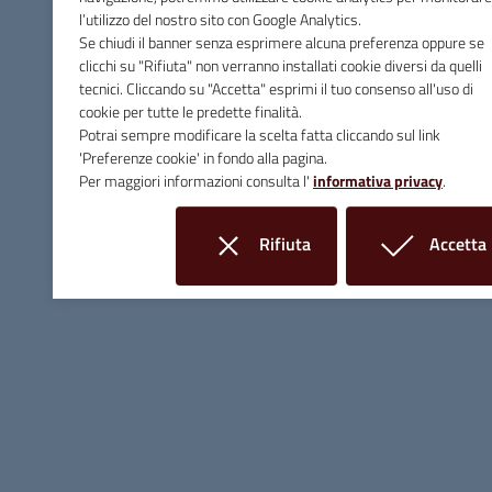
l’utilizzo del nostro sito con Google Analytics.
Se chiudi il banner senza esprimere alcuna preferenza oppure se
clicchi su "Rifiuta" non verranno installati cookie diversi da quelli
Comune di Massa Marittima
tecnici. Cliccando su "Accetta" esprimi il tuo consenso all'uso di
cookie per tutte le predette finalità.
Potrai sempre modificare la scelta fatta cliccando sul link
Contatti
'Preferenze cookie' in fondo alla pagina.
Per maggiori informazioni consulta l'
informativa privacy
.
Piazza Giuseppe Garibaldi, 10 - 58024 Massa Marittima (GR)
Rifiuta
Accetta
Tel.
0566 906211
i cookie
i cookie
E-mail
info@comune.massamarittima.gr.it
PEC
comune.massamarittima@postacert.toscana.it
Fax 0566 906253
C.F. e P.IVA 00090200536
Linee Guida di Design