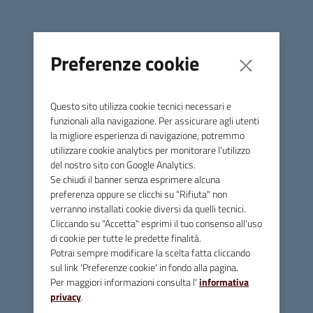
15% dello stesso destinato ad un fondo da utilizzare per i
futuri interventi sulle strade.
Tempi e vincoli
Preferenze cookie
Entro 30 gg dalla richiesta, compatibilmente con la
ricezione dei pareri degli altri settori comunali interessati
Questo sito utilizza cookie tecnici necessari e
(Settore III e SURBAM).
funzionali alla navigazione. Per assicurare agli utenti
la migliore esperienza di navigazione, potremmo
Contatti uffici
utilizzare cookie analytics per monitorare l’utilizzo
del nostro sito con Google Analytics.
Se chiudi il banner senza esprimere alcuna
preferenza oppure se clicchi su "Rifiuta" non
verranno installati cookie diversi da quelli tecnici.
Cliccando su "Accetta" esprimi il tuo consenso all'uso
di cookie per tutte le predette finalità.
Lavori pubblici
Potrai sempre modificare la scelta fatta cliccando
Telefono:
0566-906260
sul link 'Preferenze cookie' in fondo alla pagina.
E-mail:
info@comune.massamarittima.gr.it
Per maggiori informazioni consulta l'
informativa
PEC:
comune.massamarittima@postacert.toscana.it
privacy
.