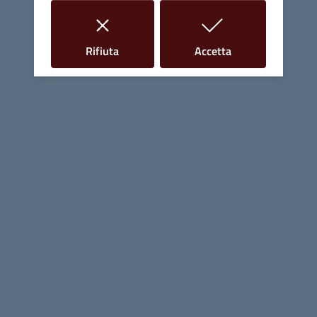
Ulteriori dettagli
i cookie
i cookie
Rifiuta
Accetta
Documenti
Richiesta manomissione suolo
pubblico
PDF
52K
Modello di fine lavori per
manomissione suolo pubblico
PDF
195,6K
Comune di Massa Marittima