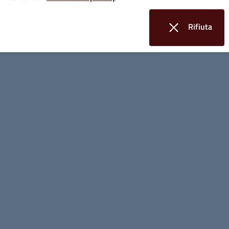
Contatti:
Rifiuta
prestito.biblio@comune.massamarittima.gr.it
i cookie
tel. 0566 906290
cell. 335 7501826
Collegamento con la pagina facebook
Come si ottiene
Essere iscritti alla Rete delle Biblioteche di Ma
Costi
Gratuito per i materiali disponibili in sede e nelle