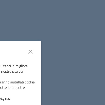
o
0 alle ore 19.00
 utenti la migliore
l nostro sito con
ranno installati cookie
tutte le predette
pagina.