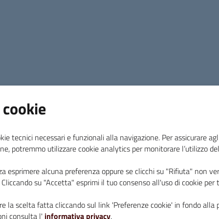
SPAZIO 0-13:
Martedì e Venerdì 16.00- 20.00
Lo Spazio 0-13 nel mese di agosto rimarrà chius
Orario invernale:
SALA LETTURA:
 cookie
Lunedì- Martedì- Giovedì- Venerdì dalle ore 14.0
kie tecnici necessari e funzionali alla navigazione. Per assicurare agli
Mercoledì- Sabato dalle ore 9.00 alle ore 13.00
ne, potremmo utilizzare cookie analytics per monitorare l’utilizzo de
za esprimere alcuna preferenza oppure se clicchi su "Rifiuta" non ver
SPAZIO 0-13:
i. Cliccando su "Accetta" esprimi il tuo consenso all'uso di cookie per 
Martedì- Giovedì- Venerdì 15.30-19.00
e la scelta fatta cliccando sul link 'Preferenze cookie' in fondo alla 
ni consulta l'
informativa privacy
.