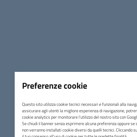
Preferenze cookie
Questo sito utilizza cookie tecnici necessari e funzionali alla navi
assicurare agli utenti la migliore esperienza di navigazione, potr
cookie analytics per monitorare l’utilizzo del nostro sito con Googl
Se chiudi il banner senza esprimere alcuna preferenza oppure se cl
Comune di Massa Marittima
non verranno installati cookie diversi da quelli tecnici. Cliccando 
il tuo consenso all'uso di cookie per tutte le predette finalità.