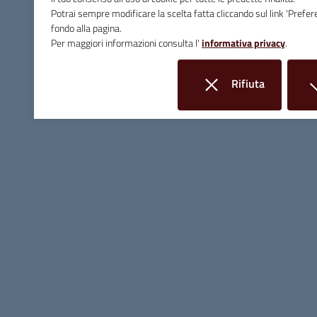
Potrai sempre modificare la scelta fatta cliccando sul link 'Prefer
fondo alla pagina.
Contatti
Per maggiori informazioni consulta l'
informativa privacy
.
Piazza Giuseppe Garibaldi, 10 - 58024 Massa Marittima (GR)
Rifiuta
Tel.
0566 906211
i cookie
E-mail
info@comune.massamarittima.gr.it
PEC
comune.massamarittima@postacert.toscana.it
Fax 0566 906253
C.F. e P.IVA 00090200536
Linee Guida di Design