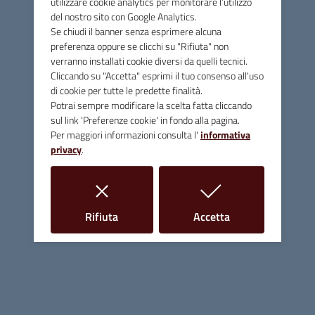
utilizzare cookie analytics per monitorare l’utilizzo
iniziative interessanti come i primi “Caffè concerto” in
del nostro sito con Google Analytics.
piazza. Enzo era uno studioso, ricercatore, appassionato di
Se chiudi il banner senza esprimere alcuna
preferenza oppure se clicchi su "Rifiuta" non
storia locale e tradizioni, scrittore e linguista. Aveva forte
verranno installati cookie diversi da quelli tecnici.
il senso dell’appartenenza alla sua comunità e ne
Cliccando su "Accetta" esprimi il tuo consenso all'uso
interpretava sogni e desideri.”
di cookie per tutte le predette finalità.
Potrai sempre modificare la scelta fatta cliccando
I prossimi appuntamenti
: 11 giugno La Torre ricorda i
sul link 'Preferenze cookie' in fondo alla pagina.
fondatori, 22 giugno presentazione della pubblicazione del
Per maggiori informazioni consulta l'
informativa
libro di poesie di Fabrizio Pistolese “Il colore dei giorni”; 25
privacy
.
giugno Poesia a Massa.
Locandina evento Terenzio
i cookie
i cookie
Rifiuta
Accetta
Nella foto sotto Enzo Marchetti: